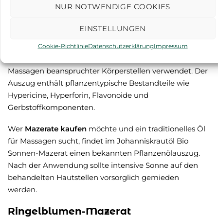
NUR NOTWENDIGE COOKIES
Hinweisen orientieren.
Johanniskraut-Mazerat
EINSTELLUNGEN
Johanniskrautöl, traditionell auch Rotöl genannt, wird
Cookie-Richtlinie
Datenschutzerklärung
Impressum
seit Langem für wärmende Einreibungen und
Massagen beanspruchter Körperstellen verwendet. Der
Auszug enthält pflanzentypische Bestandteile wie
Hypericine, Hyperforin, Flavonoide und
Gerbstoffkomponenten.
Wer
Mazerate kaufen
möchte und ein traditionelles Öl
für Massagen sucht, findet im
Johanniskrautöl Bio
Sonnen-Mazerat
einen bekannten Pflanzenölauszug.
Nach der Anwendung sollte intensive Sonne auf den
behandelten Hautstellen vorsorglich gemieden
werden.
Ringelblumen-Mazerat