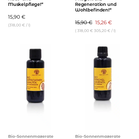
Muskelpflege!“
Regeneration und
Wohlbefinden!“
15,90
€
Ursprünglicher
Aktueller
15,90
€
15,26
€
(
318,00
€
/
l
)
Preis
Preis
(
318,00
€
305,20
€
/
l
)
war:
ist:
15,90 €
15,26 €.
Bio-Sonnenmazerate
Bio-Sonnenmazerate