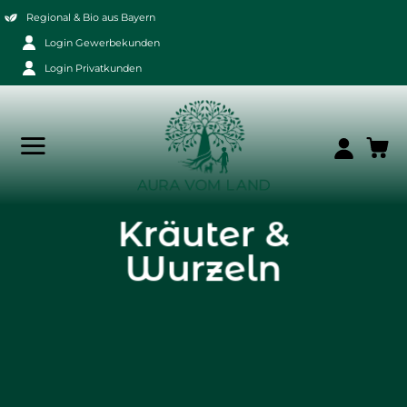
Zum
Regional & Bio aus Bayern
Inhalt
Login Gewerbekunden
springen
Login Privatkunden
Kräuter &
Wurzeln