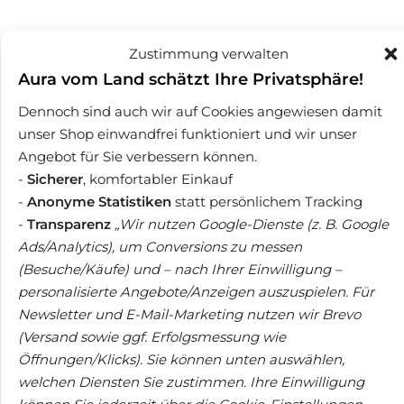
Zustimmung verwalten
Aura vom Land schätzt Ihre Privatsphäre!
Kräuter & Wurzeln
Kräuter & Wurzeln
Dennoch sind auch wir auf Cookies angewiesen damit
Gundermann Kraut,
Beifuß geschnitten –
unser Shop einwandfrei funktioniert und wir unser
Feinschnitt, bio, nach
Einjähriger Beifuß
Angebot für Sie verbessern können.
Hildegard von Bingen –
Artemisia annua L.
100 g
-
Sicherer
, komfortabler Einkauf
7,90
€
-
Anonyme Statistiken
statt persönlichem Tracking
11,90
€
(
79,00
€
/
kg
)
-
Transparenz
„Wir nutzen Google-Dienste (z. B. Google
(
119,00
€
/
kg
)
Ads/Analytics), um Conversions zu messen
(Besuche/Käufe) und – nach Ihrer Einwilligung –
personalisierte Angebote/Anzeigen auszuspielen. Für
Mehr laden
Newsletter und E-Mail-Marketing nutzen wir Brevo
(Versand sowie ggf. Erfolgsmessung wie
Kräuter kaufen – in
Öffnungen/Klicks). Sie können unten auswählen,
welchen Diensten Sie zustimmen. Ihre Einwilligung
können Sie jederzeit über die Cookie-Einstellungen