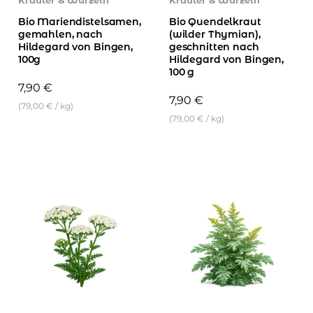
Bio Mariendistelsamen,
Bio Quendelkraut
gemahlen, nach
(wilder Thymian),
Hildegard von Bingen,
geschnitten nach
100g
Hildegard von Bingen,
100 g
7,90
€
7,90
€
(
79,00
€
/
kg
)
(
79,00
€
/
kg
)