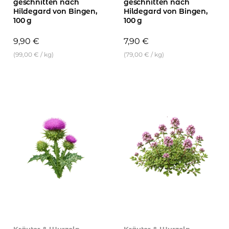
geschnitten nach
geschnitten nach
Hildegard von Bingen,
Hildegard von Bingen,
100 g
100 g
9,90
€
7,90
€
(
99,00
€
/
kg
)
(
79,00
€
/
kg
)
Kräuter & Wurzeln
Kräuter & Wurzeln