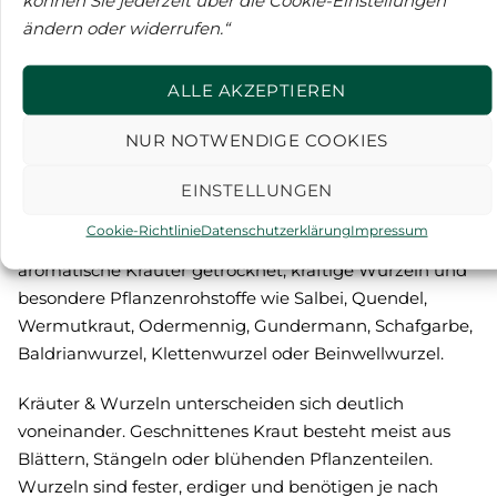
natürlicher Qualität
ändern oder widerrufen.“
Wer Kräuter & Wurzeln sucht, achtet meist nicht nur
ALLE AKZEPTIEREN
auf den Preis, sondern auf Herkunft, Pflanzenteil,
Schnittqualität und eine nachvollziehbare
NUR NOTWENDIGE COOKIES
Beschreibung. Bei Aura vom Land finden Sie
ausgewählte Bio Kräuter und Wurzelware für Küche,
EINSTELLUNGEN
Tee, Kräuterkunde und traditionelle
Cookie-Richtlinie
Datenschutzerklärung
Impressum
Weiterverarbeitung. Die Kategorie umfasst
aromatische Kräuter getrocknet, kräftige Wurzeln und
besondere Pflanzenrohstoffe wie Salbei, Quendel,
Wermutkraut, Odermennig, Gundermann, Schafgarbe,
Baldrianwurzel, Klettenwurzel oder Beinwellwurzel.
Kräuter & Wurzeln unterscheiden sich deutlich
voneinander. Geschnittenes Kraut besteht meist aus
Blättern, Stängeln oder blühenden Pflanzenteilen.
Wurzeln sind fester, erdiger und benötigen je nach