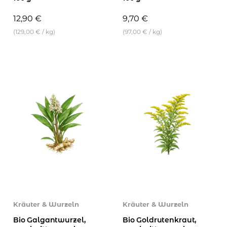
12,90
€
9,70
€
(
129,00
€
/
kg
)
(
97,00
€
/
kg
)
Kräuter & Wurzeln
Kräuter & Wurzeln
Bio Galgantwurzel,
Bio Goldrutenkraut,