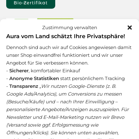
Bio-Zertifikat
Zustimmung verwalten
Aura vom Land schätzt Ihre Privatsphäre!
Dennoch sind auch wir auf Cookies angewiesen damit
unser Shop einwandfrei funktioniert und wir unser
Angebot für Sie verbessern können.
-
Sicherer
, komfortabler Einkauf
-
Anonyme Statistiken
statt persönlichem Tracking
-
Transparenz
„Wir nutzen Google-Dienste (z. B.
Technische Betreuung:
Google Ads/Analytics), um Conversions zu messen
Sven Hörig
(Besuche/Käufe) und – nach Ihrer Einwilligung –
personalisierte Angebote/Anzeigen auszuspielen. Für
Suchmaschinenoptimierung durch:
Newsletter und E-Mail-Marketing nutzen wir Brevo
rankeffect digital GmbH
(Versand sowie ggf. Erfolgsmessung wie
Tel.: +49(0)89 666 622 21
Öffnungen/Klicks). Sie können unten auswählen,
Web:
https://www.rankeffect.de/online-marketing-