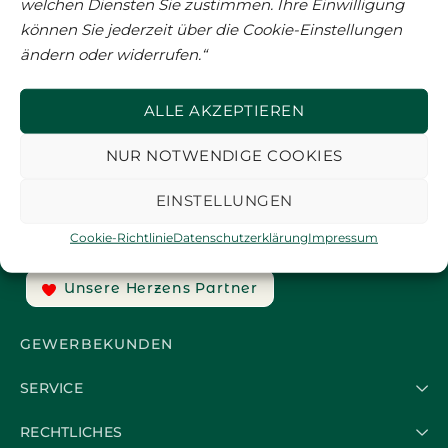
welchen Diensten Sie zustimmen. Ihre Einwilligung
agentur/seo-agentur
können Sie jederzeit über die Cookie-Einstellungen
ändern oder widerrufen.“
ALLE AKZEPTIEREN
NUR NOTWENDIGE COOKIES
EINSTELLUNGEN
Cookie-Richtlinie
Datenschutzerklärung
Impressum
Unsere Herzens Partner
GEWERBEKUNDEN
SERVICE
RECHTLICHES