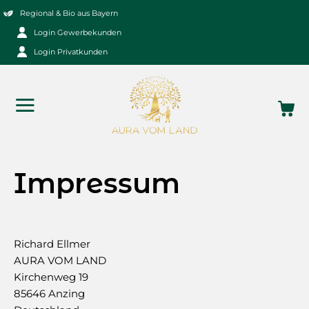
Zum
Regional & Bio aus Bayern
Inhalt
Login Gewerbekunden
springen
Login Privatkunden
Impressum
Richard Ellmer
AURA VOM LAND
Kirchenweg 19
85646 Anzing