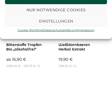
NUR NOTWENDIGE COOKIES
EINSTELLUNGEN
Cookie-Richtlinie
Datenschutzerklärung
Impressum
Wohlbefinden &
Wohlbefinden &
Gesundheit
Gesundheit
Bitterstoffe Tropfen
Weißdornbeeren
Bio „alkoholfrei“
Herbal Extrakt
ab
16,90
€
19,90
€
(
298,00
€
–
159,75
€
/
l
)
(
199,00
€
/
l
)