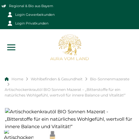
Zum
Regional & Bio aus Bayern
Inhalt
Login Gewerbekunden
springen
Login Privatkunden
Home
Wohlbefinden & Gesundheit
Bio-Sonnenmazerate
Artischockenkrautöl BIO Sonnen Mazerat – „Bitterstoffe für ein
natürliches Wohlgefühl, wertvoll für innere Balance und Vitalität!“