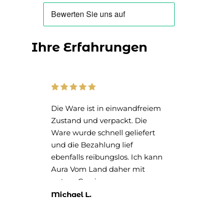
KUNDENSTIMMEN
Ihre Erfahrungen
e,
Die Ware ist in einwandfreiem
Das
Zustand und verpackt. Die
- u
Ware wurde schnell geliefert
noc
und die Bezahlung lief
ebenfalls reibungslos. Ich kann
Aura Vom Land daher mit
gutem Gewissen
weiterempfehlen.
Michael L.
Rit