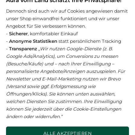
Aura vom Land schätzt Ihre Privatsphäre!
Dennoch sind auch wir auf Cookies angewiesen damit
unser Shop einwandfrei funktioniert und wir unser
Angebot für Sie verbessern können.
-
Sicherer
, komfortabler Einkauf
-
Anonyme Statistiken
statt persönlichem Tracking
-
Transparenz
„Wir nutzen Google-Dienste (z. B.
Weitere spannende
Google Ads/Analytics), um Conversions zu messen
(Besuche/Käufe) und – nach Ihrer Einwilligung –
Produkte
personalisierte Angebote/Anzeigen auszuspielen. Für
Newsletter und E-Mail-Marketing nutzen wir Brevo
(Versand sowie ggf. Erfolgsmessung wie
Öffnungen/Klicks). Sie können unten auswählen,
welchen Diensten Sie zustimmen. Ihre Einwilligung
können Sie jederzeit über die Cookie-Einstellungen
ändern oder widerrufen.“
ALLE AKZEPTIEREN