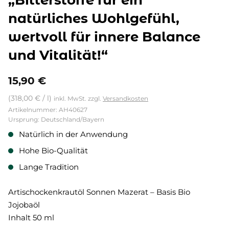
„Bitterstoffe für ein
natürliches Wohlgefühl,
wertvoll für innere Balance
und Vitalität!“
15,90
€
(
318,00
€
/
l
)
inkl. MwSt.
zzgl.
Versandkosten
Artikelnummer: AH40627
Ursprung: Deutschland/Bayern
Natürlich in der Anwendung
Hohe Bio-Qualität
Lange Tradition
Artischockenkrautöl Sonnen Mazerat – Basis Bio
Jojobaöl
Inhalt 50 ml