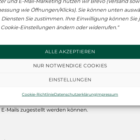
er und E-Mail-Marketing nutzen wir Brevo (Versand sowi
tenlos abgerufen werden.
essung wie Öffnungen/Klicks). Sie können unten auswä
as Online-Bestellformular des Verkäufers kann der Ku
Diensten Sie zustimmen. Ihre Einwilligung können Sie j
ationen erkennen. Ein wirksames technisches Mittel z
 Cookie-Einstellungen ändern oder widerrufen.“
 mit deren Hilfe die Darstellung auf dem Bildschirm ve
e über die üblichen Tastatur- und Mausfunktionen korri
ALLE AKZEPTIEREN
NUR NOTWENDIGE COOKIES
che zur Verfügung.
EINSTELLUNGEN
n in der Regel per E-Mail und automatisierter Bestella
E-Mail-Adresse zutreffend ist, so dass unter dieser Adr
Cookie-Richtlinie
Datenschutzerklärung
Impressum
de bei dem Einsatz von SPAM-Filtern sicherzustellen, 
 E-Mails zugestellt werden können.