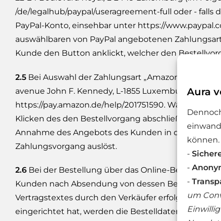
/de
/legalhub
/paypal
/useragreement-full
oder - fall
PayPal-Konto, einsehbar unter
https://www.paypal.
auswählbaren von PayPal angebotenen Zahlungsart,
Kunde den Button anklickt, welcher den Bestellvor
2.5
Bei Auswahl der Zahlungsart „Amazon Payments" 
Aura v
avenue John F. Kennedy, L-1855 Luxemburg (im Fo
https://pay.amazon.de
/help
/201751590
. Wählt der K
Dennoch
Klicken des den Bestellvorgang abschließenden Butt
einwandf
Annahme des Angebots des Kunden in dem Zeitpunk
können.
Zahlungsvorgang auslöst.
-
Sicher
-
Anonym
2.6
Bei der Bestellung über das Online-Bestellform
-
Transp
Kunden nach Absendung von dessen Bestellung in Te
um Conv
Vertragstextes durch den Verkäufer erfolgt nicht. 
Einwilli
eingerichtet hat, werden die Bestelldaten auf de