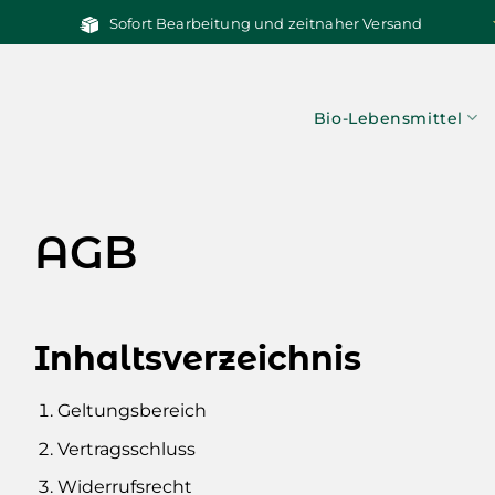
Zum
Sofort Bearbeitung und zeitnaher Versand
Inhalt
springen
Bio-Lebensmittel
AGB
Inhaltsverzeichnis
Geltungsbereich
Vertragsschluss
Widerrufsrecht