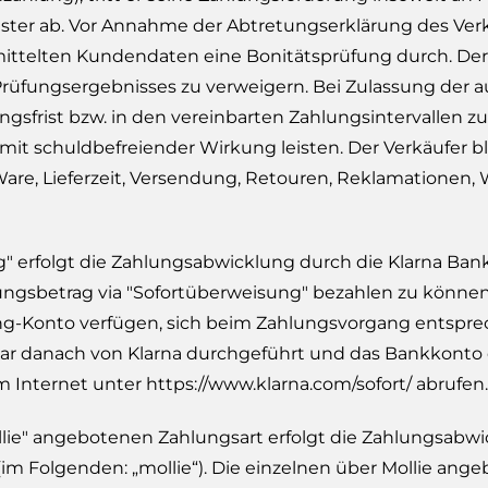
er ab. Vor Annahme der Abtretungserklärung des Verkäu
ittelten Kundendaten eine Bonitätsprüfung durch. Der 
Prüfungsergebnisses zu verweigern. Bei Zulassung der
sfrist bzw. in den vereinbarten Zahlungsintervallen zu 
mit schuldbefreiender Wirkung leisten. Der Verkäufer b
 Ware, Lieferzeit, Versendung, Retouren, Reklamatione
 erfolgt die Zahlungsabwicklung durch die Klarna Bank
gsbetrag via "Sofortüberweisung" bezahlen zu können,
ing-Konto verfügen, sich beim Zahlungsvorgang entspr
bar danach von Klarna durchgeführt und das Bankkonto
m Internet unter
https://www.klarna.com
/sofort
/
abrufen.
ie" angebotenen Zahlungsart erfolgt die Zahlungsabwick
 (im Folgenden: „mollie“). Die einzelnen über Mollie 