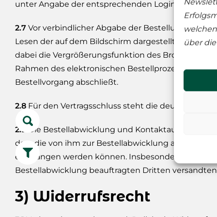
Newslett
unter Angabe der entsprechenden Login-Daten kos
Erfolgsm
2.7
Vor verbindlicher Abgabe der Bestellung über d
welchen 
Lesen der auf dem Bildschirm dargestellten Inform
über die
dabei die Vergrößerungsfunktion des Browsers sein,
Rahmen des elektronischen Bestellprozesses so lang
Bestellvorgang abschließt.
2.8
Für den Vertragsschluss steht die deutsche Spra
2.9
Die Bestellabwicklung und Kontaktaufnahme finde
dass die von ihm zur Bestellabwicklung angegebene 
empfangen werden können. Insbesondere hat der Kun
Bestellabwicklung beauftragten Dritten versandten
3) Widerrufsrecht