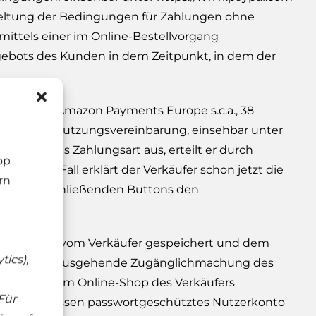
r Geltung der Bedingungen für Zahlungen ohne
 mittels einer im Online-Bestellvorgang
gebots des Kunden in dem Zeitpunkt, in dem der
stleister Amazon Payments Europe s.c.a., 38
s Europe Nutzungsvereinbarung, einsehbar unter
ents“ als Zahlungsart aus, erteilt er durch
op
diesen Fall erklärt der Verkäufer schon jetzt die
rn
rgang abschließenden Buttons den
tragsschluss vom Verkäufer gespeichert und dem
tics),
ne darüber hinausgehende Zugänglichmachung des
Nutzerkonto im Online-Shop des Verkäufers
Für
nden über dessen passwortgeschütztes Nutzerkonto