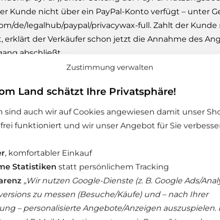
s der Kunde nicht über ein PayPal-Konto verfügt – unte
com
/de
/legalhub
/paypal
/privacywax-full
. Zahlt der Kunde
 erklärt der Verkäufer schon jetzt die Annahme des An
gang abschließt.
Zustimmung verwalten
erfolgt die Zahlungsabwicklung über den Zahlungsdien
om Land schätzt Ihre Privatsphäre!
lgenden: „Amazon“), unter Geltung der Amazon Payment
unde im Rahmen des Online-Bestellvorgangs „Amazon Paym
 sind auch wir auf Cookies angewiesen damit unser Sh
ons zugleich auch einen Zahlungsauftrag an Amazon. Für 
rei funktioniert und wir unser Angebot für Sie verbesse
t, in dem der Kunde durch Klicken des den Bestellvo
er
, komfortabler Einkauf
e Statistiken
statt persönlichem Tracking
ular des Verkäufers wird der Vertragstext nach dem Ver
arenz
„Wir nutzen Google-Dienste (z. B. Google Ads/Analy
xtform (z. B. E-Mail, Fax oder Brief) übermittelt. Ei
ersions zu messen (Besuche/Käufe) und – nach Ihrer
Sofern der Kunde vor Absendung seiner Bestellung ein 
gung – personalisierte Angebote/Anzeigen auszuspielen. 
r Website des Verkäufers archiviert und können vom Ku