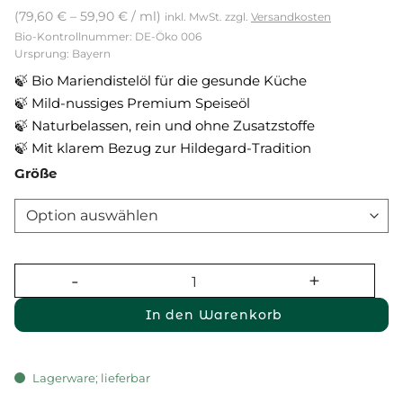
(
79,60
€
–
59,90
€
/
ml
)
inkl. MwSt.
zzgl.
Versandkosten
Bio-Kontrollnummer: DE-Öko 006
Ursprung: Bayern
🍃 Bio Mariendistelöl für die gesunde Küche
🍃 Mild-nussiges Premium Speiseöl
🍃 Naturbelassen, rein und ohne Zusatzstoffe
🍃 Mit klarem Bezug zur Hildegard-Tradition
Größe
In den Warenkorb
Lagerware; lieferbar