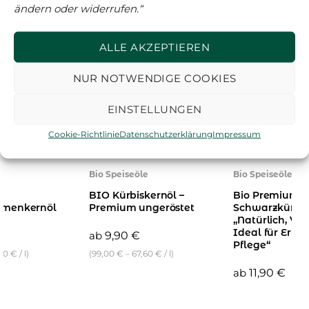
ändern oder widerrufen.“
ALLE AKZEPTIEREN
NUR NOTWENDIGE COOKIES
EINSTELLUNGEN
Cookie-Richtlinie
Datenschutzerklärung
Impressum
e
Bio Speiseöle
Bio Speiseöle
BIO Kürbiskernöl –
Bio Premium
umenkernöl
Premium ungeröstet
Schwarzkümm
„Natürlich, Viel
Ideal für Ernä
ab
9,90
€
Pflege“
,60
€
/
l
)
(
99,00
€
–
67,60
€
/
l
)
ab
11,90
€