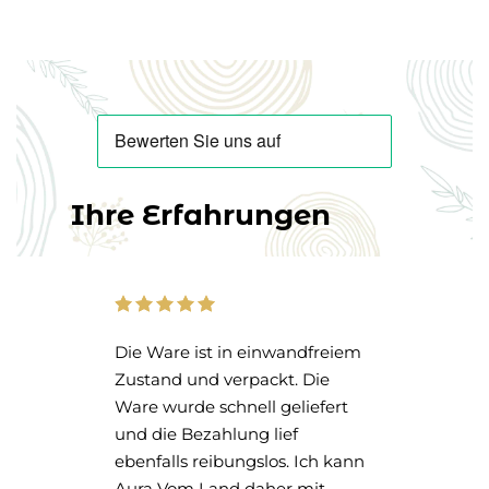
KUNDENSTIMMEN
Ihre Erfahrungen
e,
Die Ware ist in einwandfreiem
Das
Zustand und verpackt. Die
- u
Ware wurde schnell geliefert
noc
und die Bezahlung lief
ebenfalls reibungslos. Ich kann
Aura Vom Land daher mit