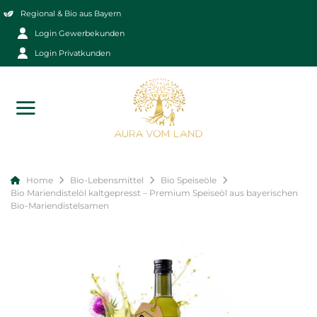
Zum
Regional & Bio aus Bayern
Inhalt
Login Gewerbekunden
springen
Login Privatkunden
Home
Bio-Lebensmittel
Bio Speiseöle
Bio Mariendistelöl kaltgepresst – Premium Speiseöl aus bayerischen
Bio-Mariendistelsamen