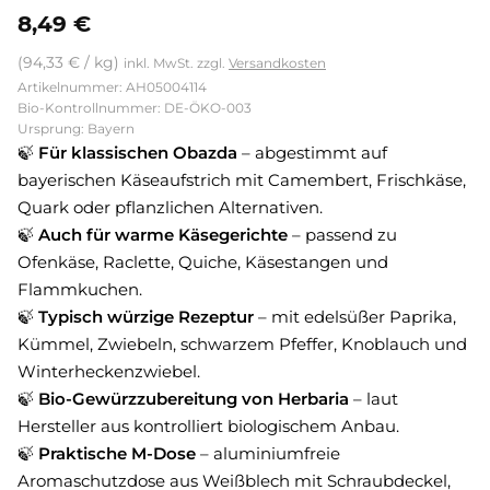
8,49
€
(
94,33
€
/
kg
)
inkl. MwSt.
zzgl.
Versandkosten
Artikelnummer: AH05004114
Bio-Kontrollnummer: DE-ÖKO-003
Ursprung: Bayern
🍃
Für klassischen Obazda
– abgestimmt auf
bayerischen Käseaufstrich mit Camembert, Frischkäse,
Quark oder pflanzlichen Alternativen.
🍃
Auch für warme Käsegerichte
– passend zu
Ofenkäse, Raclette, Quiche, Käsestangen und
Flammkuchen.
🍃
Typisch würzige Rezeptur
– mit edelsüßer Paprika,
Kümmel, Zwiebeln, schwarzem Pfeffer, Knoblauch und
Winterheckenzwiebel.
🍃
Bio-Gewürzzubereitung von Herbaria
– laut
Hersteller aus kontrolliert biologischem Anbau.
🍃
Praktische M-Dose
– aluminiumfreie
Aromaschutzdose aus Weißblech mit Schraubdeckel,