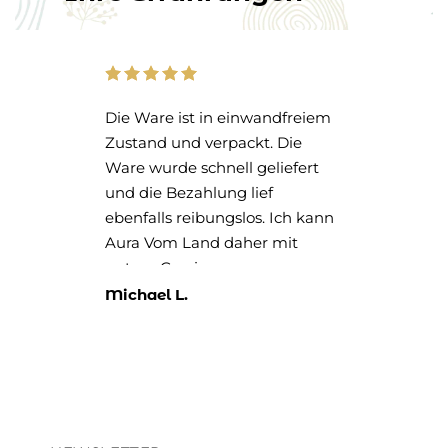
e,
Die Ware ist in einwandfreiem
Das
Zustand und verpackt. Die
- u
Ware wurde schnell geliefert
noc
und die Bezahlung lief
ebenfalls reibungslos. Ich kann
Aura Vom Land daher mit
gutem Gewissen
weiterempfehlen.
Michael L.
Rit