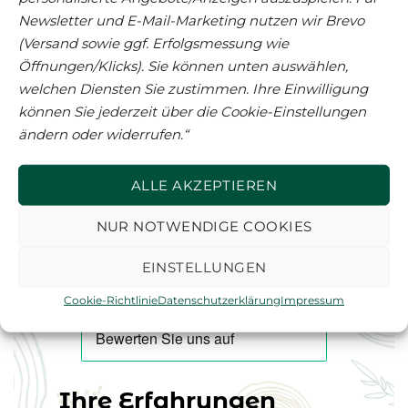
Newsletter und E-Mail-Marketing nutzen wir Brevo
(Versand sowie ggf. Erfolgsmessung wie
Bio-Lebensmittel
Herbaria Gewürze
Öffnungen/Klicks). Sie können unten auswählen,
welchen Diensten Sie zustimmen. Ihre Einwilligung
Herbaria Tango Spice
Herbaria Trüffelglück
bio* 100g M-Dose
bio* 110g M-Dose
können Sie jederzeit über die Cookie-Einstellungen
ändern oder widerrufen.“
8,49
€
9,99
€
(
84,90
€
/
kg
)
Nicht vorrätig
ALLE AKZEPTIEREN
(
90,82
€
/
kg
)
NUR NOTWENDIGE COOKIES
EINSTELLUNGEN
Cookie-Richtlinie
Datenschutzerklärung
Impressum
KUNDENSTIMMEN
Ihre Erfahrungen