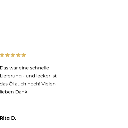
Das war eine schnelle
Das Weizenkei
Lieferung - und lecker ist
sehr guter Qua
das Öl auch noch! Vielen
Schnelle Lief
lieben Dank!
gute Verpack
Bis auf die h
Lieferkosten s
zufrieden.
Rita D.
Ursula G.