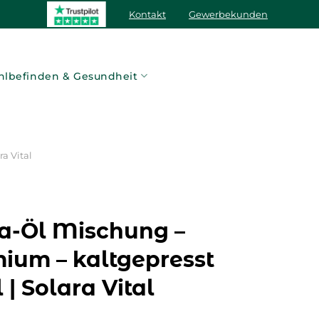
Kontakt
Gewerbekunden
lbefinden & Gesundheit
a Vital
a-Öl Mischung –
ium – kaltgepresst
 | Solara Vital