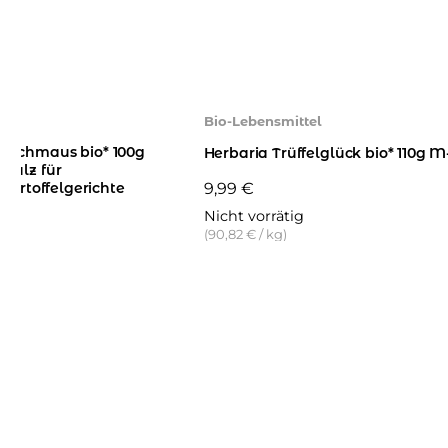
Bio-Lebensmittel
nschmaus bio* 100g
Herbaria Trüffelglück bio* 110g 
salz für
9,99
€
 Kartoffelgerichte
Nicht vorrätig
(
90,82
€
/
kg
)