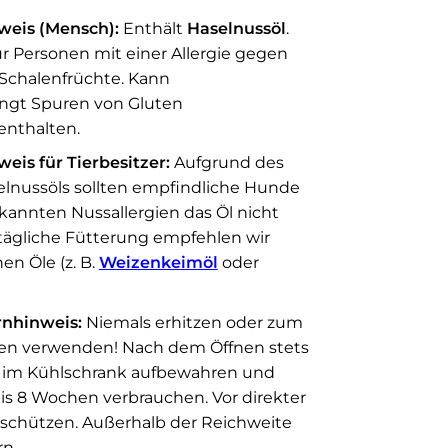
nweis (Mensch):
Enthält
Haselnussöl
.
ür Personen mit einer Allergie gegen
Schalenfrüchte. Kann
ingt Spuren von Gluten
enthalten.
eis für Tierbesitzer:
Aufgrund des
lnussöls sollten empfindliche Hunde
ekannten Nussallergien das Öl nicht
 tägliche Fütterung empfehlen wir
en Öle (z. B.
Weizenkeimöl
oder
nhinweis:
Niemals erhitzen oder zum
en verwenden! Nach dem Öffnen stets
n im Kühlschrank aufbewahren und
bis 8 Wochen verbrauchen. Vor direkter
schützen. Außerhalb der Reichweite
rn.