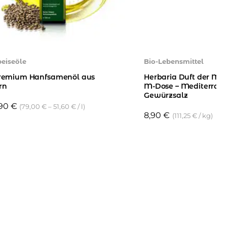
peiseöle
Bio-Lebensmittel
Premium Hanfsamenöl aus
Herbaria Duft der Mac
rn
M-Dose – Mediterrane
Gewürzsalz
,90
€
(
79,00
€
–
51,60
€
/
l
)
8,90
€
(
111,25
€
/
kg
)