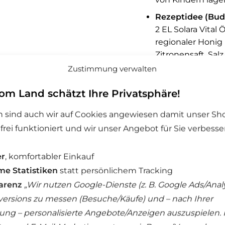
Rezeptidee (Budd
2 EL Solara Vital 
regionaler Honig (
Zitronensaft, Salz
Zitronensaft, Sen
Zustimmung verwalten
Öl langsam unter 
cremige Emulsion 
om Land schätzt Ihre Privatsphäre!
Kräutern abschme
 sind auch wir auf Cookies angewiesen damit unser Sh
rei funktioniert und wir unser Angebot für Sie verbesse
Beschreibung
er
, komfortabler Einkauf
e Statistiken
statt persönlichem Tracking
Zusammensetzu
arenz
„Wir nutzen Google-Dienste (z. B. Google Ads/Analy
ersions zu messen (Besuche/Käufe) und – nach Ihrer
Nährwertangab
gung – personalisierte Angebote/Anzeigen auszuspielen. 