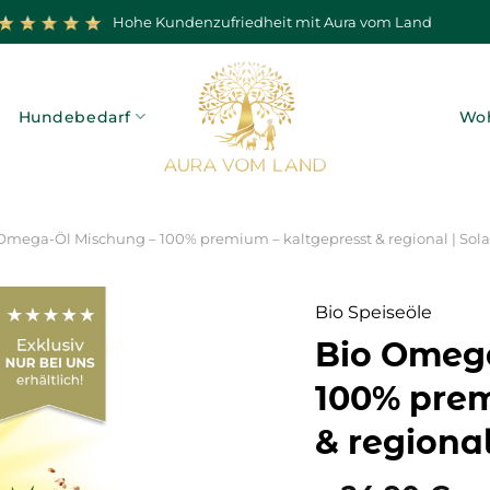
Hohe Kundenzufriedheit mit Aura vom Land
Hundebedarf
Woh
Omega-Öl Mischung – 100% premium – kaltgepresst & regional | Solar
Bio Speiseöle
Bio Omeg
100% prem
& regional