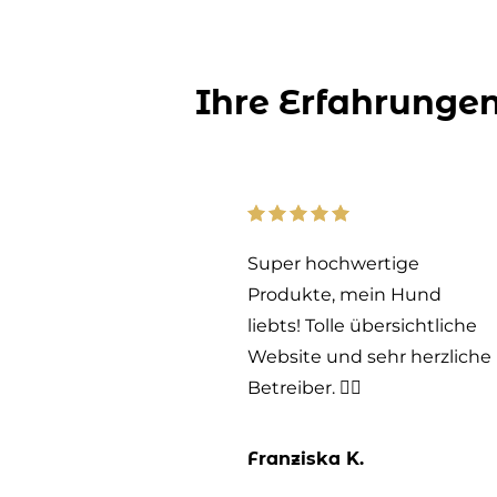
KUNDENSTIMMEN
Ihre Erfahrunge
ht der
Super hochwertige
Produkte, mein Hund
rbeitung
liebts! Tolle übersichtliche
rung
Website und sehr herzliche
ftung und
Betreiber. 👍🏻
die
Franziska K.