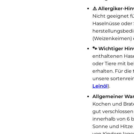
⚠️ Allergiker-Hi
Nicht geeignet f
Haselnüsse oder 
herstellungsbed
(Weizenkeimen) 
🐾 Wichtiger Hinw
enthaltenen Hase
oder Tiere mit b
erhalten. Für die
unsere sortenrein
Leinöl
).
Allgemeiner War
Kochen und Brat
gut verschlosse
innerhalb von 6 
Sonne und Hitze 
von Kindern lage