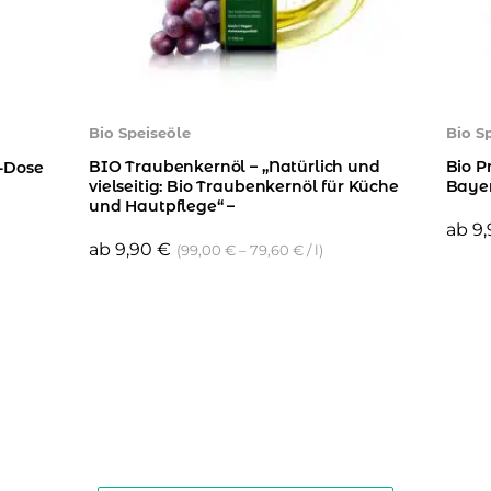
Bio Speiseöle
Bio S
BIO Traubenkernöl – „Natürlich und
Bio 
M-Dose
vielseitig: Bio Traubenkernöl für Küche
Baye
und Hautpflege“ –
ab
9
ab
9,90
€
(
99,00
€
–
79,60
€
/
l
)