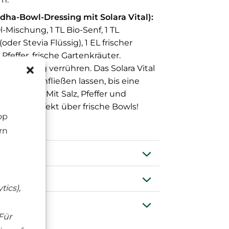
ha-Bowl-Dressing mit Solara Vital):
Öl-Mischung, 1 TL Bio-Senf, 1 TL
oder Stevia Flüssig), 1 EL frischer
, Pfeffer, frische Gartenkräuter.
f und Honig verrühren. Das Solara Vital
Rühren einfließen lassen, bis eine
entsteht. Mit Salz, Pfeffer und
cken. Perfekt über frische Bowls!
op
rn
ng
tics),
en
Für