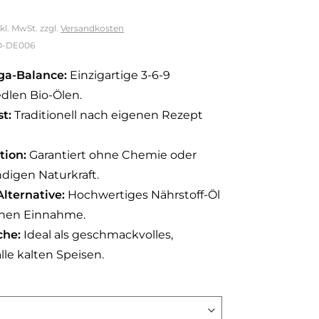
nkl. MwSt.
zzgl.
Versandkosten
O-DE006
ga-Balance:
Einzigartige 3-6-9
dlen Bio-Ölen.
t:
Traditionell nach eigenen Rezept
tion:
Garantiert ohne Chemie oder
ndigen Naturkraft.
Alternative:
Hochwertiges Nährstoff-Öl
ichen Einnahme.
che:
Ideal als geschmackvolles,
alle kalten Speisen.