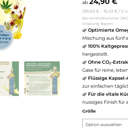
24,90
€
ab
(
99,60
€
–
16,43
€
/
l
)
i
Bio-Kontrollnummer: ÖK
Ursprung: Bayern
🌿
Optimierte Ome
Mischung aus fünf e
🌿
100% Kaltgepress
hergestellt.
🌿
Ohne CO₂-Extrak
Gase für reine, lebe
🌿
Flüssige Kapsel-
zur einfachen tägl
🌿
Für die vitale Kü
nussiges Finish für 
Größe