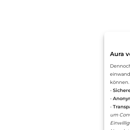
Aura v
Dennoch
einwandf
können.
-
Sicher
-
Anonym
-
Transp
um Conv
Einwilli