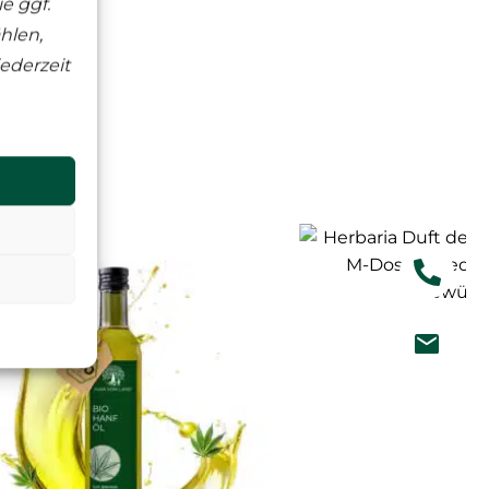
e ggf.
hlen,
ederzeit
te