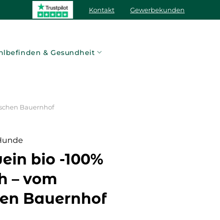
Kontakt
Gewerbekunden
lbefinden & Gesundheit
ischen Bauernhof
 Hunde
in bio -100%
ch – vom
hen Bauernhof