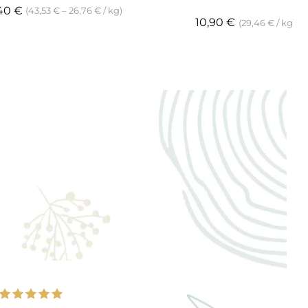
,40
€
(
43,53
€
–
26,76
€
/
kg
)
10,90
€
(
29,46
€
/
kg
)