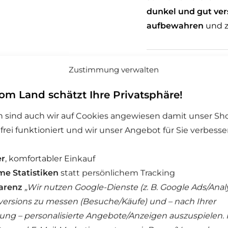
dunkel und gut ver
aufbewahren
und z
Beschreibung
Zustimmung verwalten
Zusammensetzu
om Land schätzt Ihre Privatsphäre!
Nährwertangab
 sind auch wir auf Cookies angewiesen damit unser Sh
rei funktioniert und wir unser Angebot für Sie verbesse
er
, komfortabler Einkauf
e Statistiken
statt persönlichem Tracking
arenz
„Wir nutzen Google-Dienste (z. B. Google Ads/Analy
ersions zu messen (Besuche/Käufe) und – nach Ihrer
eitere spannende Produk
gung – personalisierte Angebote/Anzeigen auszuspielen. 