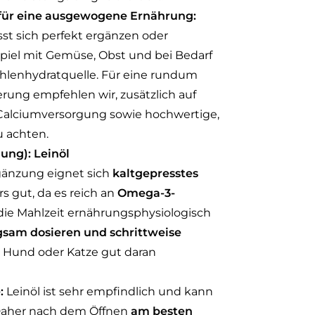
t für eine ausgewogene Ernährung:
st sich perfekt ergänzen oder
piel mit Gemüse, Obst und bei Bedarf
hlenhydratquelle. Für eine rundum
ung empfehlen wir, zusätzlich auf
Calciumversorgung sowie hochwertige,
u achten.
ung): Leinöl
gänzung eignet sich
kaltgepresstes
 gut, da es reich an
Omega-3-
die Mahlzeit ernährungsphysiologisch
gsam dosieren und schrittweise
h Hund oder Katze gut daran
:
Leinöl ist sehr empfindlich und kann
Daher nach dem Öffnen
am besten