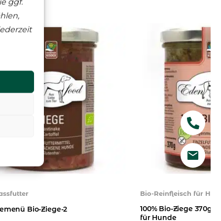
e ggf.
hlen,
ederzeit
assfutter
Bio-Reinfleisch für Hun
100% Bio-Ziege 370g – 
emenü Bio-Ziege-2
für Hunde