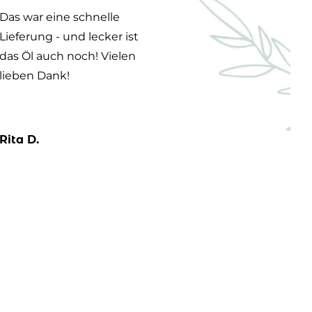
Das war eine schnelle
Das Weizenkei
Lieferung - und lecker ist
sehr guter Qua
das Öl auch noch! Vielen
Schnelle Lief
lieben Dank!
gute Verpack
Bis auf die h
Lieferkosten s
zufrieden.
Rita D.
Ursula G.