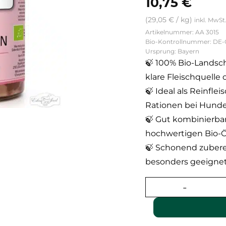
10,75
€
(
29,05
€
/
kg
)
inkl. MwSt
Artikelnummer: AA 3015
Bio-Kontrollnummer: DE
Ursprung: Bayern
🍃 100% Bio-Landsc
klare Fleischquelle
🍃 Ideal als Reinfle
Rationen bei Hund
🍃 Gut kombinierba
hochwertigen Bio-Ö
🍃 Schonend zubere
besonders geeignet