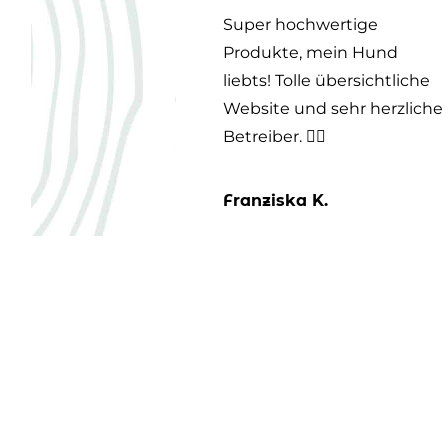
ht der
Super hochwertige
Produkte, mein Hund
rbeitung
liebts! Tolle übersichtliche
rung
Website und sehr herzliche
ftung und
Betreiber. 👍🏻
die
Franziska K.