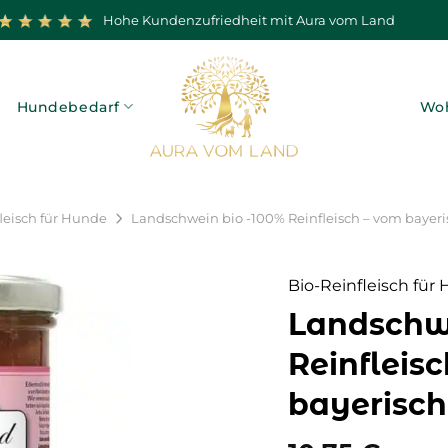
Hohe Kundenzufriedheit mit Aura vom Land
Hundebedarf
Woh
leisch für Hunde
Landschwein bio -100% Reinfleisch – vom bayer
Bio-Reinfleisch für
Landschwe
Reinfleis
bayerisc