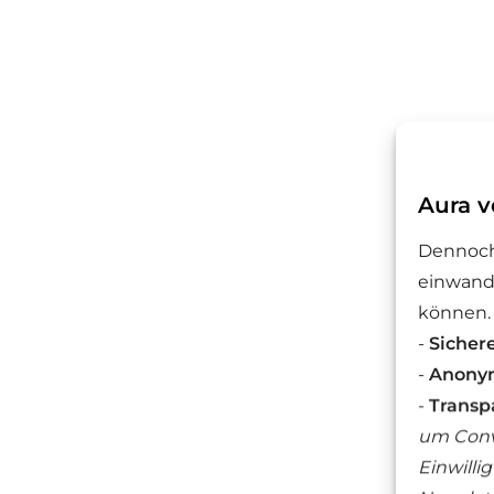
Aura v
Dennoch
einwandf
können.
-
Sicher
-
Anonym
-
Transp
um Conv
W
Einwilli