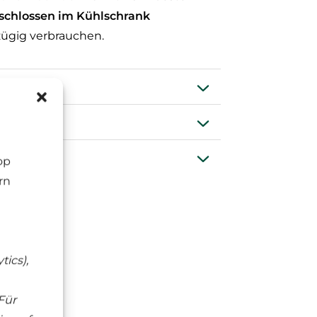
schlossen im Kühlschrank
ügig verbrauchen.
ng
en
op
rn
tics),
te
Für