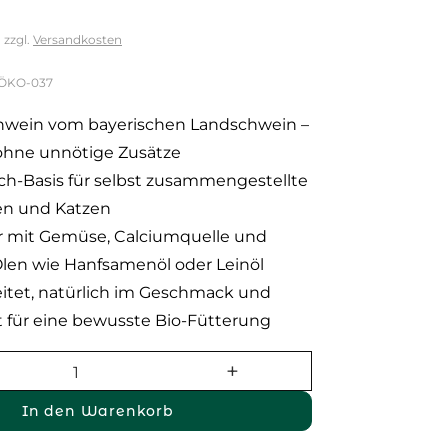
.
zzgl.
Versandkosten
-ÖKO-037
hwein vom bayerischen Landschwein –
 ohne unnötige Zusätze
isch-Basis für selbst zusammengestellte
en und Katzen
r mit Gemüse, Calciumquelle und
len wie Hanfsamenöl oder Leinöl
itet, natürlich im Geschmack und
 für eine bewusste Bio-Fütterung
In den Warenkorb