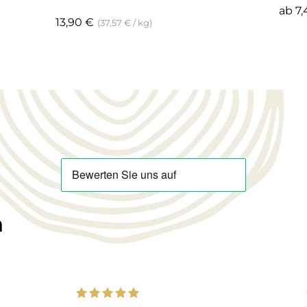
ab
7
13,90
€
(
37,57
€
/
kg
)
n