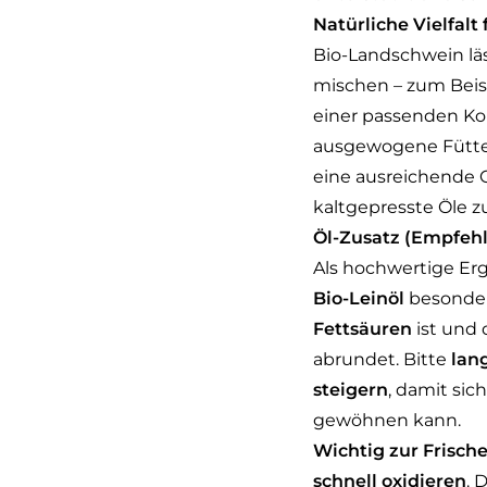
Natürliche Vielfal
Bio-Landschwein läs
mischen – zum Beis
einer passenden Ko
ausgewogene Fütter
eine ausreichende 
kaltgepresste Öle z
Öl-Zusatz (Empfehl
Als hochwertige Er
Bio-Leinöl
besonders
Fettsäuren
ist und 
abrundet. Bitte
lan
steigern
, damit sic
gewöhnen kann.
Wichtig zur Frische
schnell oxidieren
. 