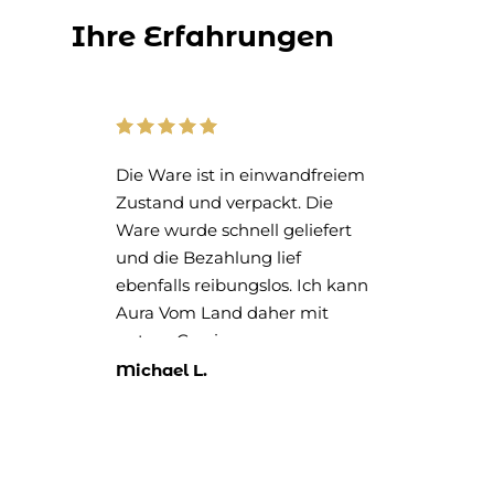
KUNDENSTIMMEN
Ihre Erfahrungen
e,
Die Ware ist in einwandfreiem
Das
Zustand und verpackt. Die
- u
Ware wurde schnell geliefert
noc
und die Bezahlung lief
ebenfalls reibungslos. Ich kann
Aura Vom Land daher mit
gutem Gewissen
weiterempfehlen.
Michael L.
Rit