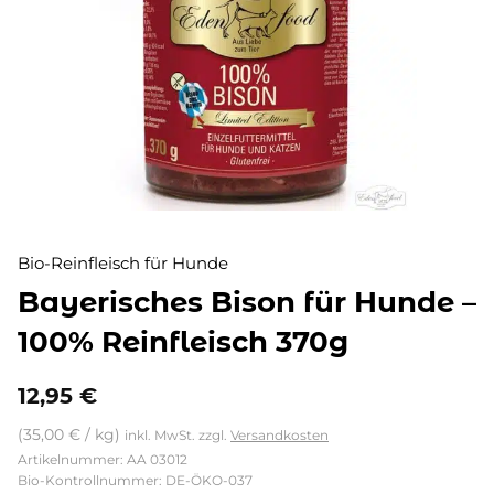
Bio-Reinfleisch für Hunde
Bayerisches Bison für Hunde –
100% Reinfleisch 370g
12,95
€
(
35,00
€
/
kg
)
inkl. MwSt.
zzgl.
Versandkosten
Artikelnummer: AA 03012
Bio-Kontrollnummer: DE-ÖKO-037