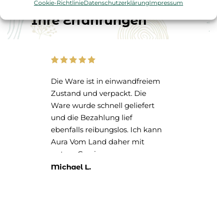
Cookie-Richtlinie
Datenschutzerklärung
Impressum
KUNDENSTIMMEN
Ihre Erfahrungen
e,
Die Ware ist in einwandfreiem
Das
Zustand und verpackt. Die
- u
Ware wurde schnell geliefert
noc
und die Bezahlung lief
ebenfalls reibungslos. Ich kann
Aura Vom Land daher mit
gutem Gewissen
weiterempfehlen.
Michael L.
Rit