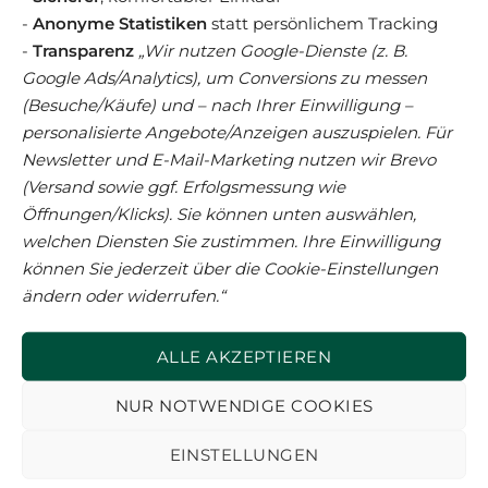
-
Anonyme Statistiken
statt persönlichem Tracking
-
Transparenz
„Wir nutzen Google-Dienste (z. B.
Google Ads/Analytics), um Conversions zu messen
(Besuche/Käufe) und – nach Ihrer Einwilligung –
personalisierte Angebote/Anzeigen auszuspielen. Für
Bio-Reinfleisch für Hunde
Bio-Nassfutter
Newsletter und E-Mail-Marketing nutzen wir Brevo
100% Holledauer Wild
Hundemenü Bio-Rind-
(Versand sowie ggf. Erfolgsmessung wie
– limited edition
2
Öffnungen/Klicks). Sie können unten auswählen,
welchen Diensten Sie zustimmen. Ihre Einwilligung
12,90
€
ab
6,40
€
können Sie jederzeit über die Cookie-Einstellungen
(
34,86
€
/
kg
)
(
37,65
€
–
24,05
€
/
kg
)
ändern oder widerrufen.“
ALLE AKZEPTIEREN
NUR NOTWENDIGE COOKIES
EINSTELLUNGEN