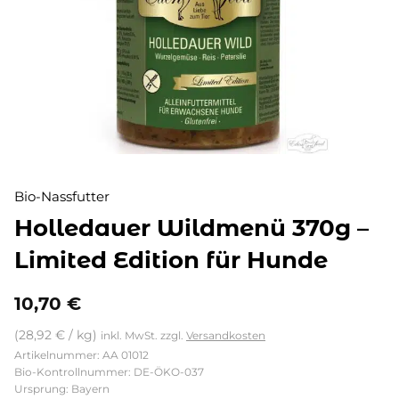
Bio-Nassfutter
Holledauer Wildmenü 370g –
Limited Edition für Hunde
10,70
€
(
28,92
€
/
kg
)
inkl. MwSt.
zzgl.
Versandkosten
Artikelnummer: AA 01012
Bio-Kontrollnummer: DE-ÖKO-037
Ursprung: Bayern