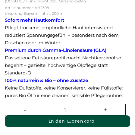
(
99,50
€
/
l
)
inkl. MwSt.
zzgl.
Versandkosten
Artikelnummer: AH2398
Ursprung: Bayern - Inhalt 200 ml
Sofort mehr Hautkomfort
Pflegt trockene, empfindliche Haut intensiv und
reduziert Spannungsgefühl – besonders nach dem
Duschen oder im Winter.
Premium durch Gamma-Linolensäure (GLA)
Das seltene Fettsäureprofil macht Nachtkerzenöl so
begehrt – gezielte, hochwertige Ölpflege statt
Standard-Öl.
100% naturrein & Bio – ohne Zusätze
Keine Duftstoffe, keine Konservierer, keine Füllstoffe:
pures Bio Öl für eine cleanen, sensible Pflegeroutine.
In den Warenkorb