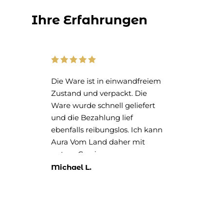
KUNDENSTIMMEN
Ihre Erfahrungen
e,
Die Ware ist in einwandfreiem
Das
Zustand und verpackt. Die
- u
Ware wurde schnell geliefert
noc
und die Bezahlung lief
ebenfalls reibungslos. Ich kann
Aura Vom Land daher mit
gutem Gewissen
weiterempfehlen.
Michael L.
Rit